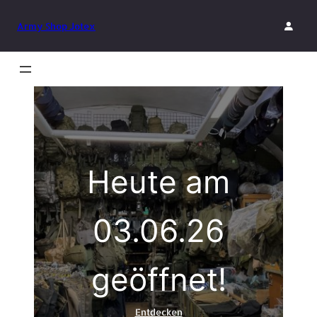
Zum
Inhalt
Army Shop Jotex
springen
Heute am
03.06.26
geöffnet!
Entdecken