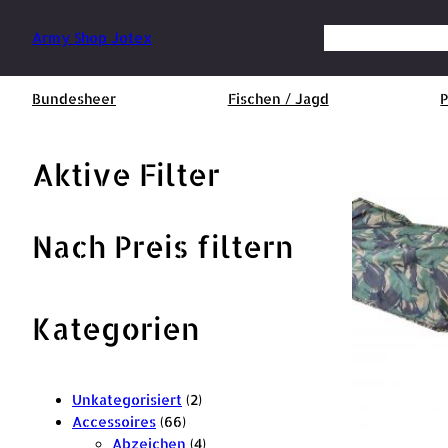
Zum
Inhalt
Suchen
Army Shop Jotex
springen
Bundesheer
Fischen / Jagd
P
Aktive Filter
Nach Preis filtern
Kategorien
2
Unkategorisiert
2
6
P
Accessoires
66
6
r
4
Abzeichen
4