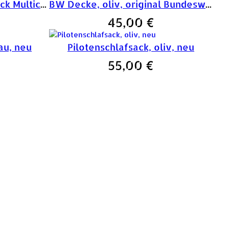
Britische Armee Biwaksack Multicam
BW Decke, oliv, original Bundeswehr
45,00
€
au, neu
Pilotenschlafsack, oliv, neu
55,00
€