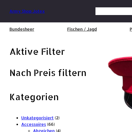
Zum
Inhalt
Suchen
Army Shop Jotex
springen
Bundesheer
Fischen / Jagd
P
Aktive Filter
Nach Preis filtern
Kategorien
2
Unkategorisiert
2
6
P
Accessoires
66
6
r
4
Abzeichen
4