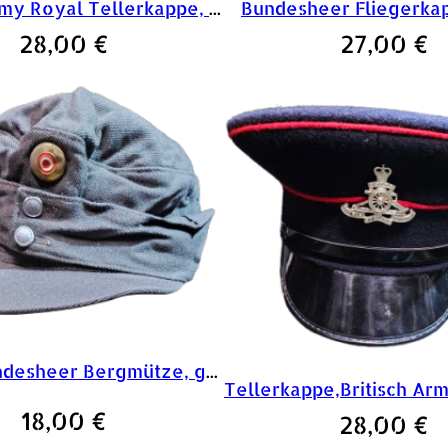
Britisch Army Royal Tellerkappe, rot
Bundesheer Fliegerka
28,00
€
27,00
€
österr. Bundesheer Bergmütze, grau
18,00
€
28,00
€