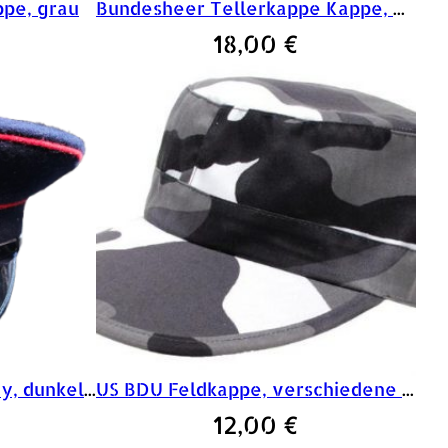
ppe, grau
Bundesheer Tellerkappe Kappe, Offizier
18,00
€
Tellerkappe,Britisch Army, dunkel blau
US BDU Feldkappe, verschiedene Farben
12,00
€