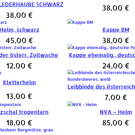
 LEDERHAUBE SCHWARZ
38,00
€
38,00
€
Helm, schwarz
Kappe BM
45,00
€
38,00
€
der österr. Zollwache
Kappe ehemalig., deutsc
12,00
€
24,00
€
Kletterhelm
13,00
€
7,00
€
zschal tropentarn
NVA – Helm
18,00
€
85,00
€