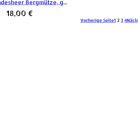
österr. Bundesheer Bergmütze, grau
18,00
€
Vorherige Seite
1
2
3
4
Näch