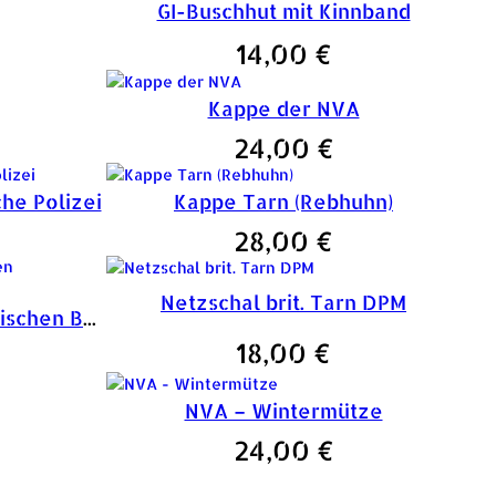
GI-Buschhut mit Kinnband
14,00
€
Kappe der NVA
24,00
€
he Polizei
Kappe Tarn (Rebhuhn)
28,00
€
Netzschal brit. Tarn DPM
Leibbinde des österreichischen Bundesheeres, weiß
18,00
€
NVA – Wintermütze
24,00
€