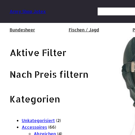
Zum
Inhalt
Suchen
Army Shop Jotex
springen
Bundesheer
Fischen / Jagd
P
Aktive Filter
Nach Preis filtern
Kategorien
2
Unkategorisiert
2
6
P
Accessoires
66
6
r
4
Abzeichen
4