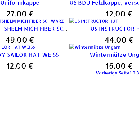
Uniformkappe
27,00
€
12,00
€
US GEFECHTSHELM MICH FIBER SCHWARZ
US INSTRUCTOR 
49,00
€
44,00
€
VY SAILOR HAT WEISS
Wintermütze Ung
12,00
€
16,00
€
Vorherige Seite
1
2
3