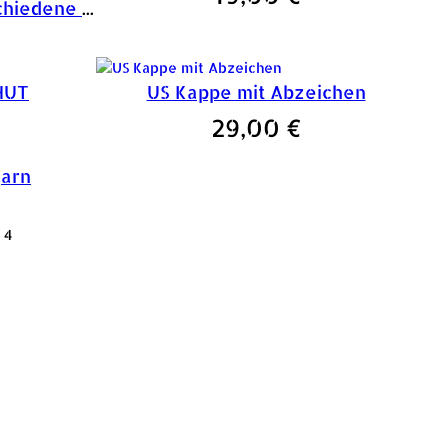
US BDU Feldkappe, verschiedene Farben
HUT
US Kappe mit Abzeichen
29,00
€
arn
4