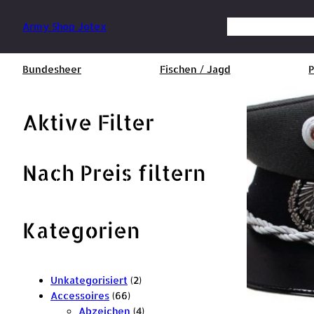
Zum
Inhalt
Suchen
Army Shop Jotex
springen
Bundesheer
Fischen / Jagd
P
Aktive Filter
Nach Preis filtern
Kategorien
2
Unkategorisiert
2
6
P
Accessoires
66
6
r
4
Abzeichen
4