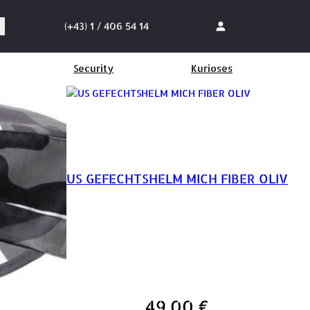
(+43) 1 / 406 54 14
Security
Kurioses
US GEFECHTSHELM MICH FIBER OLIV
49,00
€