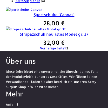
d
k
P
t
r
t
o
u
4
e
Zelt/Zeltplanen
4
u
t
r
e
o
e
d
k
P
k
e
o
d
u
t
r
Sportschuhe (Canvas)
t
d
u
k
e
o
e
u
k
t
d
28,00
€
k
t
u
t
e
k
Strapazschuh neu altes Model gr. 37
e
t
32,00
€
e
Vorherige Seite
1
2
Über uns
Diese Seite bietet eine unverbindliche Übersicht eines Teils
der Produktvielfalt unseres Geschäftes. Wir führen keinen
Versandhandel, laden Sie aber herzlich ein, unseren Army
Surplus Shop in Wien zu besuchen.
Mehr
Anfahrt