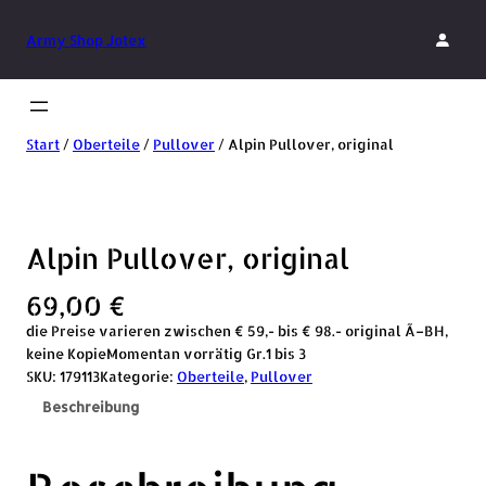
Army Shop Jotex
Start
/
Oberteile
/
Pullover
/ Alpin Pullover, original
Alpin Pullover, original
69,00
€
die Preise varieren zwischen € 59,- bis € 98.- original Ã–BH,
keine KopieMomentan vorrätig Gr.1 bis 3
SKU:
179113
Kategorie:
Oberteile
, 
Pullover
Beschreibung