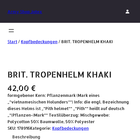
Army Shop Jotex
Start
/
Kopfbedeckungen
/ BRIT. TROPENHELM KHAKI
BRIT. TROPENHELM KHAKI
42,00
€
formgebener Kern: Pflanzenmark (Mark eines
„“vietnamesischen Holunders““) Info: die engl. Bezeichnung
dieses Helms ist „“Pith helmet““ „“Pith““ heißt auf deutsch
„“(Pflanzen-)Mark““ Textilüberzug: Mischgewebe:
Polycotton 50% Baumwolle, 50% Polyester
SKU:
178916
Kategorie:
Kopfbedeckungen
Beschreibung