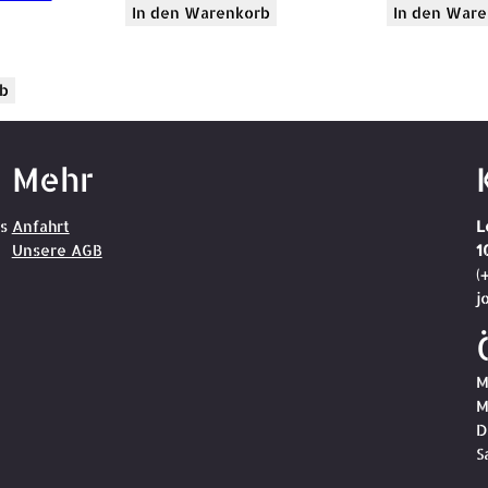
In den Warenkorb
In den Ware
b
Mehr
s
Anfahrt
L
Unsere AGB
1
(
j
M
M
D
S