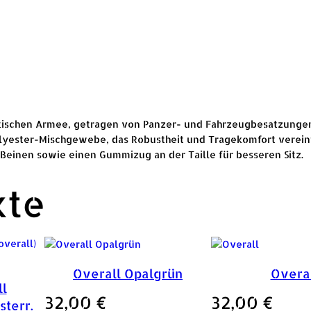
britischen Armee, getragen von Panzer- und Fahrzeugbesatzung
olyester-Mischgewebe, das Robustheit und Tragekomfort vereint
Beinen sowie einen Gummizug an der Taille für besseren Sitz.
kte
Overall Opalgrün
Overa
l
32,00
€
32,00
€
sterr.