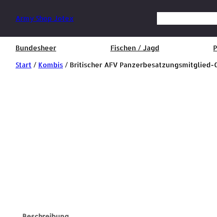
Suchen
Army Shop Jotex
Bundesheer
Fischen / Jagd
P
Start
/
Kombis
/ Britischer AFV Panzerbesatzungsmitglied-
Beschreibung