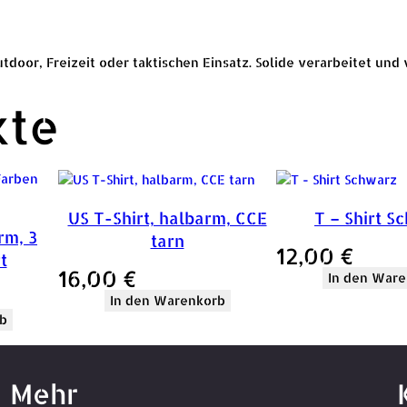
oor, Freizeit oder taktischen Einsatz. Solide verarbeitet und v
kte
US T-Shirt, halbarm, CCE
T – Shirt S
rm, 3
tarn
12,00
€
t
16,00
€
In den Ware
In den Warenkorb
b
Mehr