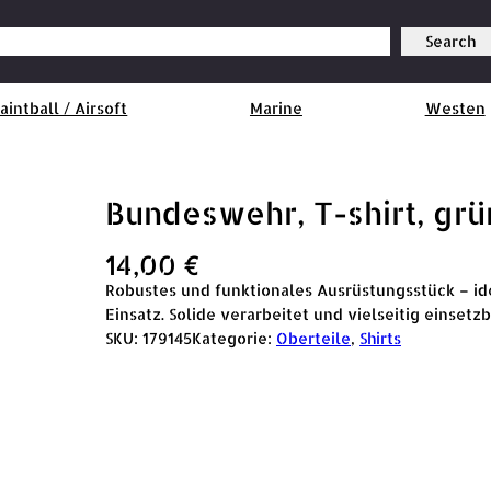
Search
aintball / Airsoft
Marine
Westen
Bundeswehr, T-shirt, grü
14,00
€
Robustes und funktionales Ausrüstungsstück – ide
Einsatz. Solide verarbeitet und vielseitig einsetzb
SKU:
179145
Kategorie:
Oberteile
, 
Shirts