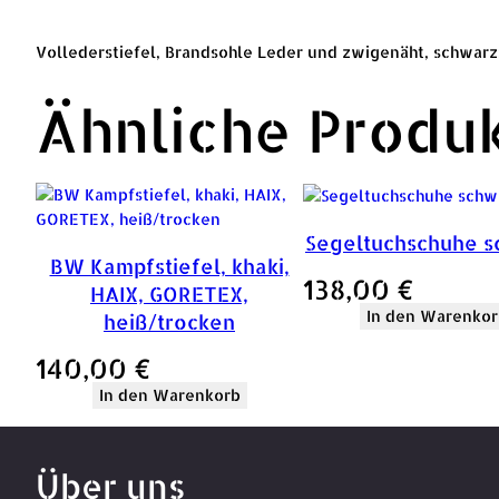
Vollederstiefel, Brandsohle Leder und zwigenäht, schwarz; 
Ähnliche Produ
Segeltuchschuhe 
BW Kampfstiefel, khaki,
138,00
€
HAIX, GORETEX,
In den Warenkor
heiß/trocken
140,00
€
In den Warenkorb
Über uns