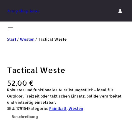
Army Shop Jotex
Start
/
Westen
/ Tactical Weste
Tactical Weste
52,00
€
Robustes und funktionales Ausrüstungsstück – ideal für
Outdoor, Freizeit oder taktischen Einsatz. Solide verarbeitet
und vielseitig einsetzbar.
SKU:
179164
Kategorie:
Paintball
, 
Westen
Beschreibung