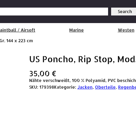
Search
aintball / Airsoft
Marine
Westen
 Gr. 144 x 223 cm
US Poncho, Rip Stop, Mod.
35,00
€
Nähte verschweißt, 100 % Polyamid, PVC beschich
SKU:
179398
Kategorie:
Jacken
, 
Oberteile
, 
Regenbe