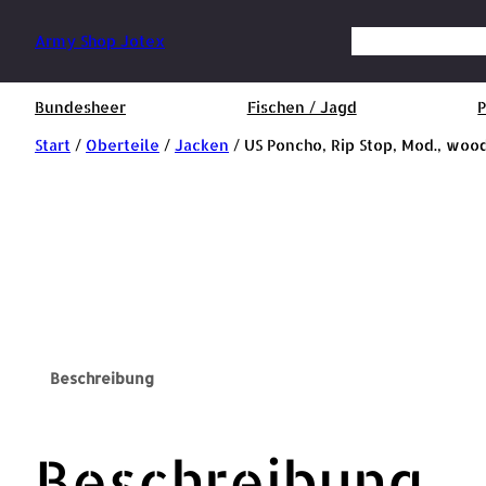
Suchen
Army Shop Jotex
Bundesheer
Fischen / Jagd
P
Start
/
Oberteile
/
Jacken
/ US Poncho, Rip Stop, Mod., wood
Beschreibung
Beschreibung