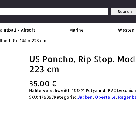
Search
aintball / Airsoft
Marine
Westen
land, Gr. 144 x 223 cm
US Poncho, Rip Stop, Mod.
223 cm
35,00
€
Nähte verschweißt, 100 % Polyamid, PVC beschich
SKU:
179397
Kategorie:
Jacken
, 
Oberteile
, 
Regenbe